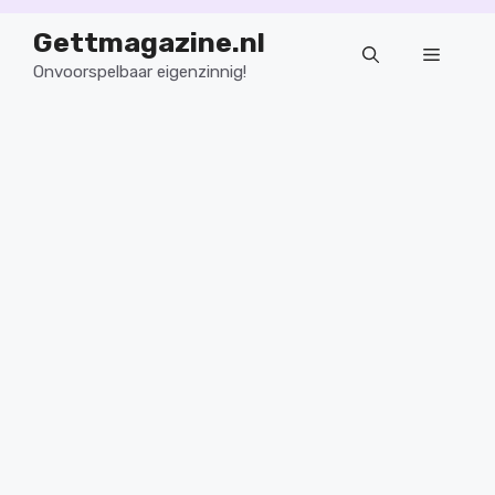
Ga
Gettmagazine.nl
naar
Menu
de
Onvoorspelbaar eigenzinnig!
inhoud