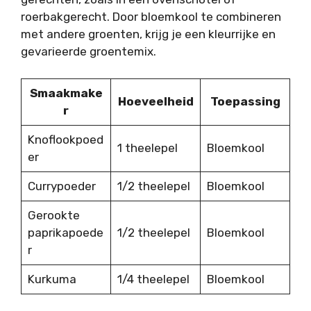
roerbakgerecht. Door bloemkool te combineren
met andere groenten, krijg je een kleurrijke en
gevarieerde groentemix.
Smaakmake
Hoeveelheid
Toepassing
r
Knoflookpoed
1 theelepel
Bloemkool
er
Currypoeder
1/2 theelepel
Bloemkool
Gerookte
paprikapoede
1/2 theelepel
Bloemkool
r
Kurkuma
1/4 theelepel
Bloemkool