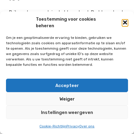
Prik met een vork in de bloemkool. De bloemkool
Toestemming voor cookies
moet zacht zijn, maar nog enige weerstand
beheren
bieden.
Om je een geoptimaliseerde ervaring te bieden, gebruiken we
Hoe kan ik de smaak van
technologieën zoals cookies om apparaatinformatie op te slaan en/of
te openen. Als je toestemming geeft voor deze technologieën, kunnen
bevroren bloemkool
we gegevens zoals surfgedrag of unieke ID's op deze website
verwerken. Als u uw toestemming niet geeft of intrekt, kunnen
verbeteren?
bepaalde functies en functies worden belemmerd.
Bloemkool kan op smaak worden gebracht met
Accepteer
verschillende kruiden en specerijen zoals
knoflookpoeder, currypoeder, gerookte
Weiger
paprikapoeder of kurkuma.
Instellingen weergeven
Hoe lang kan ik gekookte
Cookie-Richtlijn
Privacy
Over ons
bevroren bloemkool