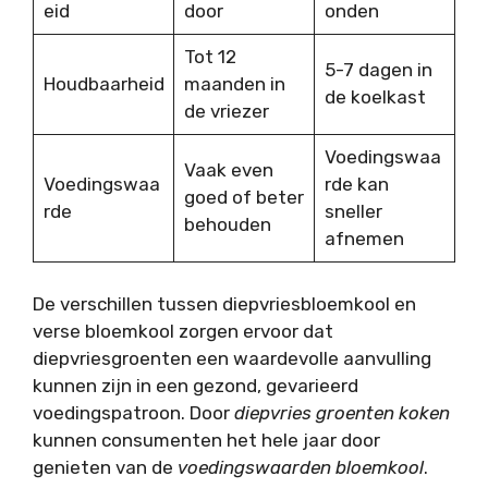
eid
door
onden
Tot 12
5-7 dagen in
Houdbaarheid
maanden in
de koelkast
de vriezer
Voedingswaa
Vaak even
Voedingswaa
rde kan
goed of beter
rde
sneller
behouden
afnemen
De verschillen tussen diepvriesbloemkool en
verse bloemkool zorgen ervoor dat
diepvriesgroenten een waardevolle aanvulling
kunnen zijn in een gezond, gevarieerd
voedingspatroon. Door
diepvries groenten koken
kunnen consumenten het hele jaar door
genieten van de
voedingswaarden bloemkool
.