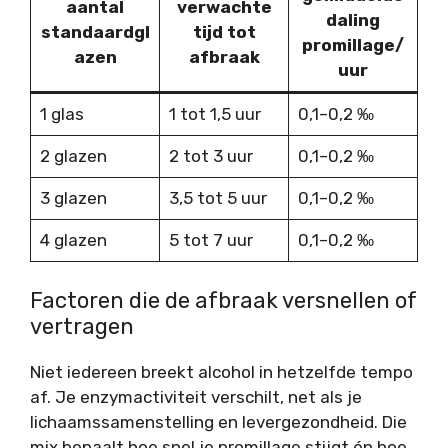
aantal
verwachte
daling
standaardgl
tijd tot
promillage/
azen
afbraak
uur
1 glas
1 tot 1,5 uur
0,1–0,2 ‰
2 glazen
2 tot 3 uur
0,1–0,2 ‰
3 glazen
3,5 tot 5 uur
0,1–0,2 ‰
4 glazen
5 tot 7 uur
0,1–0,2 ‰
Factoren die de afbraak versnellen of
vertragen
Niet iedereen breekt alcohol in hetzelfde tempo
af. Je enzymactiviteit verschilt, net als je
lichaamssamenstelling en levergezondheid. Die
mix bepaalt hoe snel je promillage stijgt én hoe