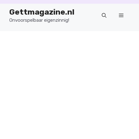
Ga
Gettmagazine.nl
naar
Menu
de
Onvoorspelbaar eigenzinnig!
inhoud