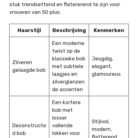
stuk trendsettend en flatererend te zijn voor
vrouwen van 50 plus.
Haarstijl
Beschrijving
Kenmerken
Een moderne
twist op de
klassieke bob
Jeugdig,
Zilveren
met subtiele
elegant,
gelaagde bob
laagjes en
glamoureus
zilverglanzen
de accenten
Een kortere
bob met
losser
Stijlvol,
Deconstructe
vallende
modern,
d bob
lokken voor
flatterend