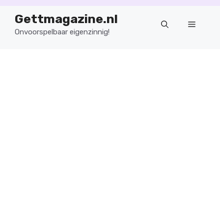
Ga
Gettmagazine.nl
naar
Menu
de
Onvoorspelbaar eigenzinnig!
inhoud