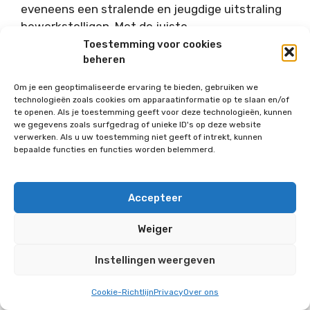
eveneens een stralende en jeugdige uitstraling
bewerkstelligen. Met de juiste
onderhoudsroutine en stylingproducten kunnen
Toestemming voor cookies
beheren
deze korte kapsels eenvoudig en zonder veel
moeite worden onderhouden.
Om je een geoptimaliseerde ervaring te bieden, gebruiken we
technologieën zoals cookies om apparaatinformatie op te slaan en/of
te openen. Als je toestemming geeft voor deze technologieën, kunnen
LEES
Hoe kun je het beste tanden
we gegevens zoals surfgedrag of unieke ID's op deze website
verwerken. Als u uw toestemming niet geeft of intrekt, kunnen
bleken?
bepaalde functies en functies worden belemmerd.
Met de veelzijdige opties voor
vlotte korte
Accepteer
kapsels 50 plus
en
trendy kapsels oudere
vrouwen
kan elke vrouw na haar vijftigste een
Weiger
stijlvolle, moderne en passende haarstijl vinden
die perfect bij haar persoonlijke uitstraling en
Instellingen weergeven
levensstijl aansluit.
Cookie-Richtlijn
Privacy
Over ons
FAQ