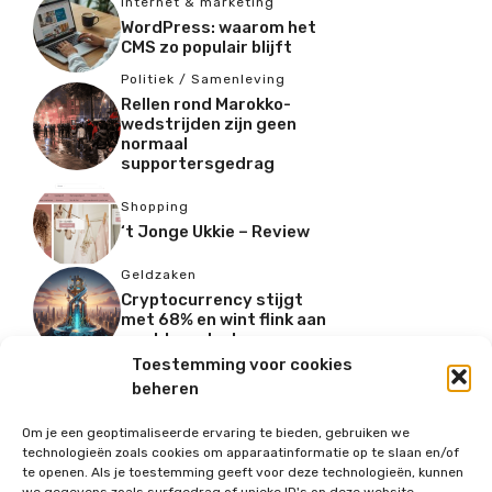
Internet & marketing
WordPress: waarom het
CMS zo populair blijft
Politiek / Samenleving
Rellen rond Marokko-
wedstrijden zijn geen
normaal
supportersgedrag
Shopping
‘t Jonge Ukkie – Review
Geldzaken
Cryptocurrency stijgt
met 68% en wint flink aan
marktaandeel
Vastgoed
,
Wonen
Toestemming voor cookies
Wonen zonder
beheren
werkstress: Waarom de
Tiny House-revolutie in
Om je een geoptimaliseerde ervaring te bieden, gebruiken we
2026 pas écht
technologieën zoals cookies om apparaatinformatie op te slaan en/of
doorbreekt
te openen. Als je toestemming geeft voor deze technologieën, kunnen