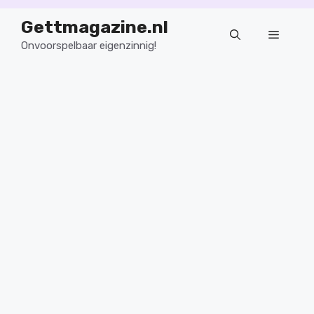
Ga
Gettmagazine.nl
naar
Menu
de
Onvoorspelbaar eigenzinnig!
inhoud