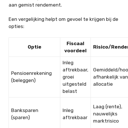
aan gemist rendement.
Een vergelijking helpt om gevoel te krijgen bij de
opties:
Fiscaal
Optie
Risico/Rend
voordeel
Inleg
aftrekbaar,
Gemiddeld/hoo
Pensioenrekening
groei
afhankelijk van
(beleggen)
uitgesteld
allocatie
belast
Laag (rente),
Banksparen
Inleg
nauwelijks
(sparen)
aftrekbaar
marktrisico