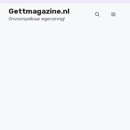
Ga
Gettmagazine.nl
naar
Menu
de
Onvoorspelbaar eigenzinnig!
inhoud