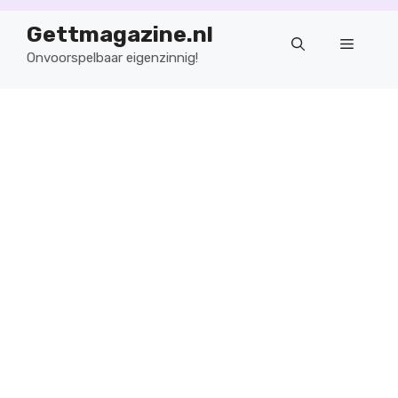
Ga
Gettmagazine.nl
naar
Menu
de
Onvoorspelbaar eigenzinnig!
inhoud