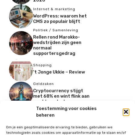
Internet & marketing
WordPress: waarom het
CMS zo populair blijft
Politiek / Samenleving
Rellen rond Marokko-
wedstrijden zijn geen
normaal
supportersgedrag
Shopping
‘t Jonge Ukkie – Review
Geldzaken
Cryptocurrency stijgt
met 68% en wint flink aan
marktaandeel
Vastgoed
,
Wonen
Toestemming voor cookies
Wonen zonder
beheren
werkstress: Waarom de
Tiny House-revolutie in
Om je een geoptimaliseerde ervaring te bieden, gebruiken we
2026 pas écht
technologieën zoals cookies om apparaatinformatie op te slaan en/of